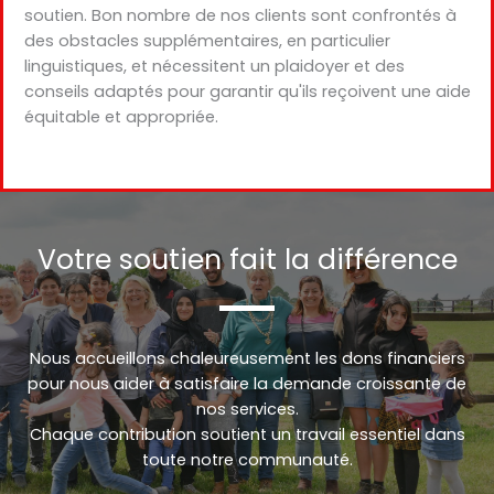
soutien. Bon nombre de nos clients sont confrontés à
des obstacles supplémentaires, en particulier
linguistiques, et nécessitent un plaidoyer et des
conseils adaptés pour garantir qu'ils reçoivent une aide
équitable et appropriée.
Votre soutien fait la différence
Nous accueillons chaleureusement les dons financiers
pour nous aider à satisfaire la demande croissante de
nos services.
Chaque contribution soutient un travail essentiel dans
toute notre communauté.
Urdu