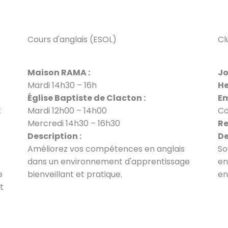
Cours d'anglais (ESOL)
Cl
Maison RAMA :
Jo
Mardi 14h30 – 16h
He
Église Baptiste de Clacton :
Em
t
Mardi 12h00 – 14h00
Co
Mercredi 14h30 – 16h30
Re
Description :
De
Améliorez vos compétences en anglais
So
dans un environnement d'apprentissage
en
e
bienveillant et pratique.
en
t