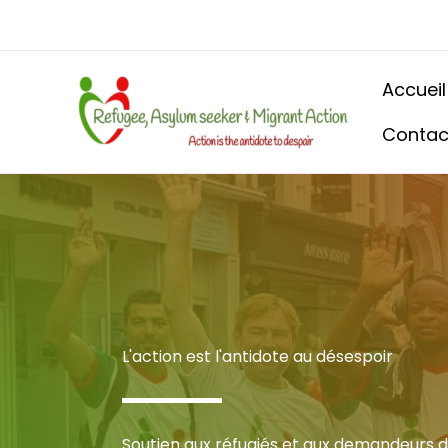
Aller
au
contenu
Accueil
Contac
L'action est l'antidote au désespoir
Soutien aux réfugiés et aux demandeurs d'