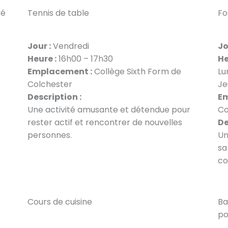
vé
Tennis de table
Fo
Jour :
Vendredi
Jo
Heure :
16h00 – 17h30
He
Emplacement :
Collège Sixth Form de
Lu
Colchester
Je
Description :
Em
Une activité amusante et détendue pour
Co
rester actif et rencontrer de nouvelles
De
personnes.
Un
sa
co
Cours de cuisine
Ba
p