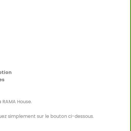
ption
es
la RAMA House.
quez simplement sur le bouton ci-dessous.