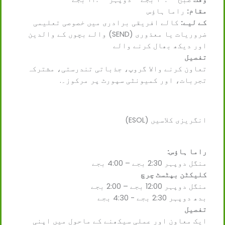
مقام:
راما ہاؤس
کے لیے:
کالے افریقی برادری میں خصوصی تعلیمی
ضروریات یا معذوری (SEND) والے بچوں کے والدین
اور دیکھ بھال کرنے والے
تفصیل
تعاون کرنے والا گروپ، جذباتی تندرستی، مشترکہ
تجربات، اور کمیونٹی سپورٹ پر مرکوز۔.
انگریزی کلاسیں (ESOL)
راما ہاؤس:
منگل دوپہر 2:30 بجے – 4:00 بجے
کلیکٹن بپٹسٹ چرچ
منگل دوپہر 12:00 بجے – 2:00 بجے
بدھ دوپہر 2:30 بجے - 4:30 بجے
تفصیل
ایک معاون اور عملی سیکھنے کے ماحول میں اپنی