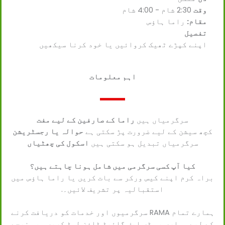
وقت
2:30 شام - 4:00 شام
مقام:
راما ہاؤس
تفصیل
اپنے کپڑے ٹھیک کروائیں یا خود کرنا سیکھیں
اہم معلومات
سرگرمیاں ہیں
راما کے صارفین کے لیے مفت
کچھ سیشن کے لیے ضرورت پڑ سکتی ہے
حوالہ یا رجسٹریشن
سرگرمیاں تبدیل ہو سکتی ہیں
اسکول کی چھٹیاں
کیا آپ کسی سرگرمی میں شامل ہونا چاہتے ہیں؟
براہ کرم اپنے کیس ورکر سے بات کریں یا راما ہاؤس میں
استقبالیہ پر تشریف لائیں۔.
ہمارے تمام RAMA سرگرمیوں اور خدمات کو دریافت کرنے
کے لیے ہماری پی ڈی ایف گائیڈ ڈاؤن لوڈ کریں۔ بس نیچے