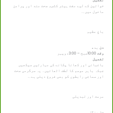
تفصیل
خواتین کے لیے مفت ہیئر کٹس، صحت مند اور پرامن
ماحول میں۔.
باغِ عظیم
دن
بدھ
وقت
10:00صبح – 3:00دوپہر
تفصیل
باغبانی اور کھانا پکانے کی مہارتیں سیکھیں
جبکہ باہر موسم کا لطف اٹھائیں۔ یہ سرگرمی صحت
اور سماجی رابطوں کو بھی فروغ دیتی ہے۔.
مرمت اور تبدیلی
دن
منگل