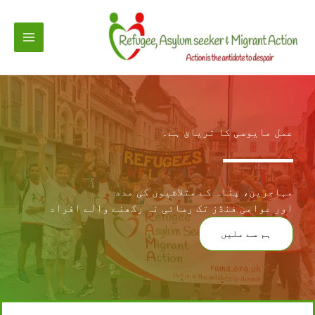
واد
ر
ائیں۔
عمل مایوسی کا تریاق ہے۔
مہاجرین، پناہ کے متلاشیوں کی مدد
اور عوامی فنڈز تک رسائی نہ رکھنے والے افراد
ہم سے ملیں