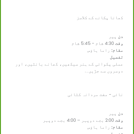
کھانا پکانے کے کلاسز
دن
پیر
وقت
4:30 شام - 5:45 شام
مقام:
راما ہاؤس
تفصیل
عملی پکوائی کے ہنر سیکھیں، کھانے بانٹیں، اور
دوسروں سے جڑیں۔.
نائی - مفت مردانہ کٹائی
دن
پیر
وقت
2:00 بجے دوپہر – 4:00 بجے دوپہر
مقام:
راما ہاؤس