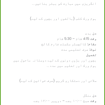
انگریزی میں مہارت کو بہتر بنائیں۔.
ہوم ورک کلب (بالغوں اور بچوں کے لیے)
دن
بدھ
وقت
4:15 شام – 5:30 شام
مقام:
کالچسٹر سکستھ فارم کالج
نوٹ:
صرف تعلیمی مدت
تفصیل
بچوں اور بڑوں دونوں کے لیے دوستانہ ماحول میں
ہوم ورک اور تعلیم میں مدد۔.
سلائی اور دستکاری گروپ (صرف خواتین کے لیے)
دن
منگل
وقت
صبح ۱۰:۰۰ بجے – دوپہر ۱۲:۰۰ بجے