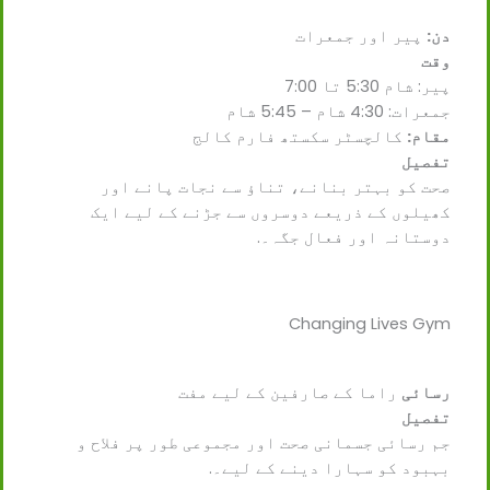
دن:
پیر اور جمعرات
وقت
پیر: شام 5:30 تا 7:00
جمعرات: 4:30 شام – 5:45 شام
مقام:
کالچسٹر سکستھ فارم کالج
تفصیل
صحت کو بہتر بنانے، تناؤ سے نجات پانے اور
کھیلوں کے ذریعے دوسروں سے جڑنے کے لیے ایک
دوستانہ اور فعال جگہ۔.
Changing Lives Gym
رسائی
راما کے صارفین کے لیے مفت
تفصیل
جم رسائی جسمانی صحت اور مجموعی طور پر فلاح و
بہبود کو سہارا دینے کے لیے۔.