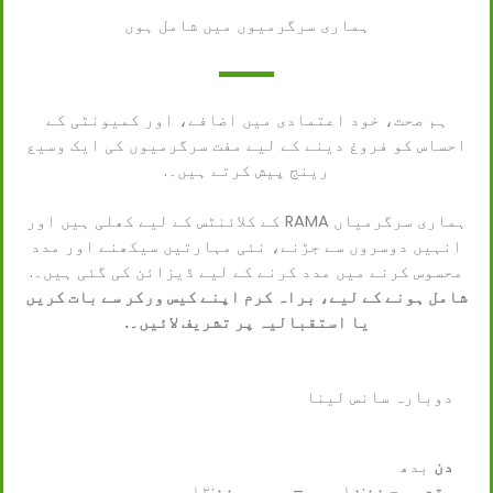
ہماری سرگرمیوں میں شامل ہوں
ہم صحت، خود اعتمادی میں اضافے، اور کمیونٹی کے
احساس کو فروغ دینے کے لیے مفت سرگرمیوں کی ایک وسیع
رینج پیش کرتے ہیں۔.
ہماری سرگرمیاں RAMA کے کلائنٹس کے لیے کھلی ہیں اور
انہیں دوسروں سے جڑنے، نئی مہارتیں سیکھنے اور مدد
محسوس کرنے میں مدد کرنے کے لیے ڈیزائن کی گئی ہیں۔.
شامل ہونے کے لیے، براہ کرم اپنے کیس ورکر سے بات کریں
یا استقبالیہ پر تشریف لائیں۔.
دوبارہ سانس لینا
دن
بدھ
وقت
صبح ۱۰:۰۰ بجے – دوپہر ۱۲:۰۰ بجے