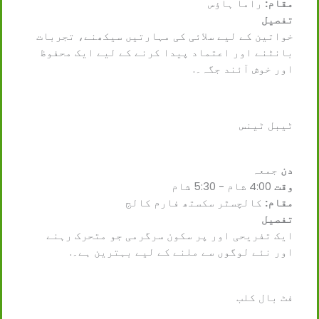
مقام:
راما ہاؤس
تفصیل
خواتین کے لیے سلائی کی مہارتیں سیکھنے، تجربات
بانٹنے اور اعتماد پیدا کرنے کے لیے ایک محفوظ
اور خوش آئند جگہ۔.
ٹیبل ٹینس
دن
جمعہ
وقت
4:00 شام - 5:30 شام
مقام:
کالچسٹر سکستھ فارم کالج
تفصیل
ایک تفریحی اور پر سکون سرگرمی جو متحرک رہنے
اور نئے لوگوں سے ملنے کے لیے بہترین ہے۔.
فٹ بال کلب