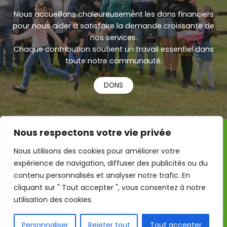
Nous accueillons chaleureusement les dons financiers
pour nous aider à satisfaire la demande croissante de
nos services.
Chaque contribution soutient un travail essentiel dans
toute notre communauté.
Urdu
Turkish
DONS
Russian
Persian
Nous respectons votre vie privée
Pashto
Copyright © 2026 RAMA – Refugee, Asylum & Migrant
Kurdish
Nous utilisons des cookies pour améliorer votre
Action
expérience de navigation, diffuser des publicités ou du
Refugee Action – Colchester CIC est enregistrée en
Indonesian
Angleterre et au Pays de Galles, numéro d'entreprise :
contenu personnalisés et analyser notre trafic. En
Hindi
10920710
cliquant sur " Tout accepter ", vous consentez à notre
utilisation des cookies.
Arabic
English
Nos Politiques
Personnaliser
Rejeter tout
Tout accepter