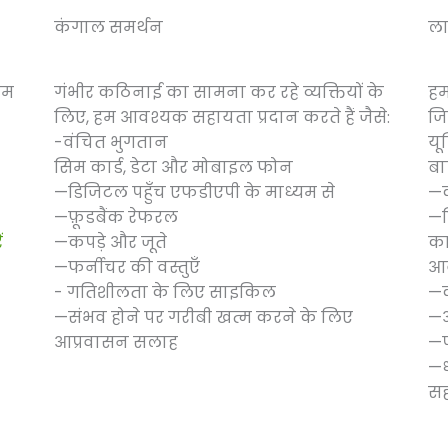
कंगाल समर्थन
ल
हम
गंभीर कठिनाई का सामना कर रहे व्यक्तियों के
हम
लिए, हम आवश्यक सहायता प्रदान करते हैं जैसे:
जि
-वंचित भुगतान
यू
सिम कार्ड, डेटा और मोबाइल फोन
ब
—डिजिटल पहुँच एफडीएपी के माध्यम से
—क
—फ़ूडबैंक रेफरल
—व
ं
—कपड़े और जूते
का
—फर्नीचर की वस्तुएँ
आव
- गतिशीलता के लिए साइकिल
—क
—संभव होने पर गरीबी खत्म करने के लिए
—
आप्रवासन सलाह
—प
—ध
स