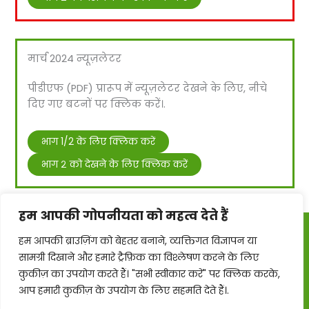
मार्च 2024 न्यूज़लेटर
पीडीएफ (PDF) प्रारूप में न्यूज़लेटर देखने के लिए, नीचे
दिए गए बटनों पर क्लिक करें।.
Urdu
Turkish
भाग 1/2 के लिए क्लिक करें
Russian
भाग २ को देखने के लिए क्लिक करें
Persian
Pashto
हम आपकी गोपनीयता को महत्व देते हैं
Kurdish
हम आपकी ब्राउज़िंग को बेहतर बनाने, व्यक्तिगत विज्ञापन या
कॉपीराइट © 2026 रामा – शरणार्थी, आश्रय और प्रवासी कार्रवाई
Indonesian
सामग्री दिखाने और हमारे ट्रैफ़िक का विश्लेषण करने के लिए
रेफ्यूजी एक्शन – कोल्चेस्टर सीआईसी इंग्लैंड और वेल्स में पंजीकृत
French
है, कंपनी नंबर: 10920710
कुकीज़ का उपयोग करते हैं। "सभी स्वीकार करें" पर क्लिक करके,
आप हमारी कुकीज़ के उपयोग के लिए सहमति देते हैं।.
Arabic