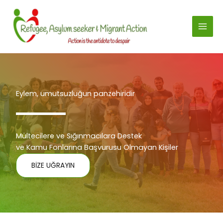
İçeriğe
atla
Eylem, umutsuzluğun panzehiridir
Mültecilere ve Sığınmacılara Destek
ve Kamu Fonlarına Başvurusu Olmayan Kişiler
BİZE UĞRAYIN