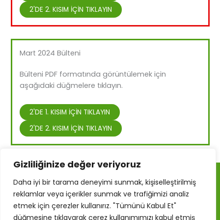
2'DE 2. KISIM İÇİN TIKLAYIN
Mart 2024 Bülteni
Bülteni PDF formatında görüntülemek için
aşağıdaki düğmelere tıklayın.
Urdu
2'DE 1. KISIM İÇİN TIKLAYIN
Russian
2'DE 2. KISIM İÇİN TIKLAYIN
Persian
Pashto
Gizliliğinize değer veriyoruz
Kurdish
Indonesian
Daha iyi bir tarama deneyimi sunmak, kişiselleştirilmiş
Telif Hakkı © 2026 RAMA – Mülteci, Sığınmacı ve Göçmen
reklamlar veya içerikler sunmak ve trafiğimizi analiz
Eylem Grubu
Hindi
etmek için çerezler kullanırız. "Tümünü Kabul Et"
Refugee Action – Colchester CIC, İngiltere ve Galler'de
French
kayıtlıdır, Şirket Numarası: 10920710
düğmesine tıklayarak çerez kullanımımızı kabul etmiş