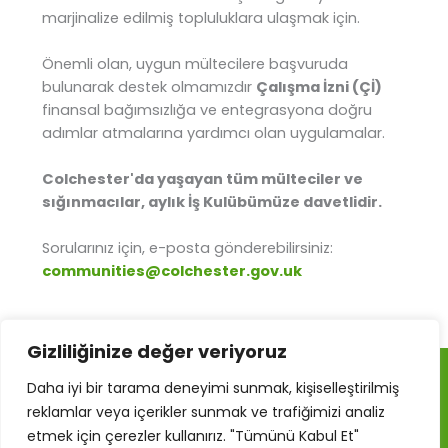
marjinalize edilmiş topluluklara ulaşmak için.
Önemli olan, uygun mültecilere başvuruda
bulunarak destek olmamızdır
Çalışma İzni (Çİ)
finansal bağımsızlığa ve entegrasyona doğru
adımlar atmalarına yardımcı olan uygulamalar.
Colchester'da yaşayan tüm mülteciler ve
sığınmacılar, aylık İş Kulübümüze davetlidir.
Urdu
Sorularınız için, e-posta gönderebilirsiniz:
Russian
communities@colchester.gov.uk
Persian
Pashto
Gizliliğinize değer veriyoruz
Kurdish
Indonesian
Daha iyi bir tarama deneyimi sunmak, kişiselleştirilmiş
Telif Hakkı © 2026 RAMA – Mülteci, Sığınmacı ve Göçmen
reklamlar veya içerikler sunmak ve trafiğimizi analiz
Eylem Grubu
Hindi
etmek için çerezler kullanırız. "Tümünü Kabul Et"
Refugee Action – Colchester CIC, İngiltere ve Galler'de