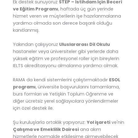
Ek destek sunuyoruz
STEP – İstihdam İçin Beceri
ve Eğitim Programı
, haftada üç gün yerinde
hizmet veren ve müşterilerin işe hazırlanmalarına
yardımcı olmada son derece başarılı olduğu
kanıtlanmış.
Yakından çalışıyoruz
Uluslararası Dil Okulu
hastaneler veya üniversiteler gibi yerlerde daha
yüksek eğitim ve profesyonel roller için bireylerin
IELTS akreditasyonu almalarına yardımcı olmak.
RAMA da kendi sistemlerini çalıştırmaktadır
ESOL
programı
, üniversite başvurularını tamamlama,
burs formları ve Yetişkin Toplum Öğrenme ve
diğer ücretsiz yerel sağlayıcılara yönlendirmeler
için özel destek ile.
Şu kuruluşlarla ortaklık yapıyoruz:
Yol işareti
ve'nin
Çalışma ve Emeklilik Dairesi
ana akım
hizmetlerle normalde etkileşime girmeyebilecek