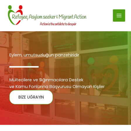
İçeriğe
atla
Eylem, umutsuzluğun panzehiridir
Mültecilere ve Sığınmacılara Destek
ve Kamu Fonlarına Başvurusu Olmayan Kişiler
BİZE UĞRAYIN