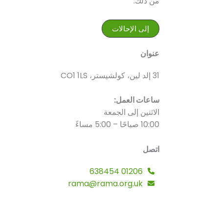
من ذلك:
إلى الإحالات
عنوان
31 إلد لين، كولشيستر، CO1 1LS
ساعات العمل:
الاثنين إلى الجمعة
10:00 صباحًا – 5:00 مساءً
اتصل
01206 638454
rama@rama.org.uk