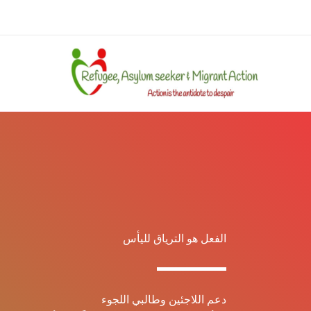
خطي
لى
لمحتوى
الفعل هو الترياق لليأس
دعم اللاجئين وطالبي اللجوء