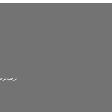
نرحب ترحيبا
Urdu
Turkish