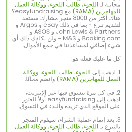
مجانية لـ
اللجوء، طالب اللجوء، ووكالة العمل
للمهاجرين (RAMA)
مع easyfundraising؟
هناك أكثر من 8000 متجر مشارك مستعد
لتقديم تبرع - بما في ذلك eBay و Argos و
John Lewis & Partners و ASOS و
Booking.com و M&S - ولن يكلفك ذلك أي
شيء إضافي لمساعدتنا في جمع الأموال.
كل ما عليك فعله هو:
1. اذهب إلى
اللجوء، طالب اللجوء، ووكالة
العمل للمهاجرين (RAMA)
وانضم مجانًا.
2. في كل مرة تتسوق فيها عبر الإنترنت،
اذهب إلى easyfundraising أولاً للعثور
على الموقع الذي تريده والبدء في التسوق.
3. بعد إتمام عملية الشراء، سيقوم المتجر
بالتبرع بـ
اللجوء، طالب اللجوء، ووكالة العمل