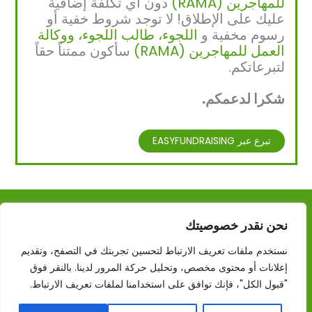
للمهاجرين (RAMA)
دون أي تكلفة إضافية
عليك على الإطلاق! لا توجد شروط خفية أو
رسوم مخفية و
اللجوء، طالب اللجوء، ووكالة
العمل للمهاجرين (RAMA)
سأكون ممتناً حقاً
لتبرعاتكم.
شكرا لدعمكم.
Urdu
Turkish
تبرع عبر EASYFUNDRAISING
Russian
Persian
Pashto
Kurdish
حقوق النشر © 2026 RAMA – منظمة العمل للاجئين والملجأ
نحن نقدر خصوصيتك
والمهاجرين
Indonesian
نستخدم ملفات تعريف الارتباط لتحسين تجربتك في التصفح، وتقديم
ريفيوجي أكشن - كولشيستر سي آي سي مسجلة في إنجلترا وويلز،
Hindi
رقم الشركة: 10920710
إعلانات أو محتوى مخصص، وتحليل حركة المرور لدينا. بالنقر فوق
"قبول الكل"، فإنك توافق على استخدامنا لملفات تعريف الارتباط.
French
English