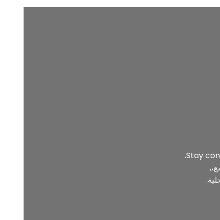
Stay con
ع،,
لية.