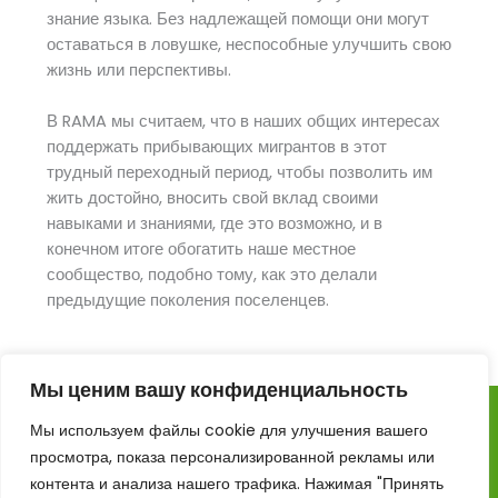
знание языка. Без надлежащей помощи они могут
оставаться в ловушке, неспособные улучшить свою
жизнь или перспективы.
В RAMA мы считаем, что в наших общих интересах
поддержать прибывающих мигрантов в этот
трудный переходный период, чтобы позволить им
жить достойно, вносить свой вклад своими
навыками и знаниями, где это возможно, и в
Urdu
конечном итоге обогатить наше местное
сообщество, подобно тому, как это делали
Turkish
предыдущие поколения поселенцев.
Persian
Pashto
Мы ценим вашу конфиденциальность
Kurdish
Indonesian
Мы используем файлы cookie для улучшения вашего
Авторское право © 2026 RAMA – Убежище, право на
просмотра, показа персонализированной рекламы или
убежище и миграционное действие
Hindi
контента и анализа нашего трафика. Нажимая "Принять
Refugee Action – Colchester CIC зарегистрирована в