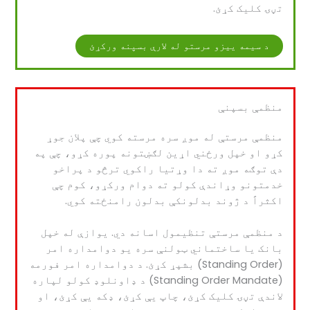
تڼۍ کلیک کړئ.
د سیمه ییزو مرستو له لارې بسپنه ورکړئ
منظمې بسپنې
منظمې مرستې له موږ سره مرسته کوي چې پلان جوړ
کړو او خپل ورځني اړین لګښتونه پوره کړو، چې په
دې توګه موږ ته دا وړتیا راکوي ترڅو د پراخو
خدمتونو وړاندې کولو ته دوام ورکړو، کوم چې
اکثراً د ژوند بدلونکې بدلون رامنځته کوي.
د منظمې مرستې تنظیمول اسانه دي. یوازې له خپل
بانک یا ساختماني ټولنې سره یو دوامداره امر
(Standing Order) بشپړ کړئ. د دوامداره امر فورمه
(Standing Order Mandate) د ډاونلوډ کولو لپاره
لاندې تڼۍ کلیک کړئ، چاپ یې کړئ، ډکه یې کړئ، او