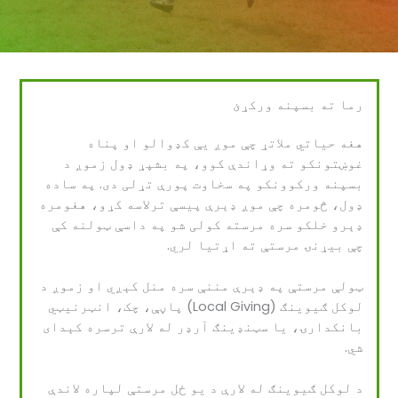
رما ته بسپنه ورکړئ
هغه حیاتي ملاتړ چې موږ یې کډوالو او پناه
غوښتونکو ته وړاندې کوو، په بشپړ ډول زموږ د
بسپنه ورکوونکو په سخاوت پورې تړلی دی. په ساده
ډول، څومره چې موږ ډېرې پیسې ترلاسه کړو، هغومره
ډېرو خلکو سره مرسته کولی شو په داسې ټولنه کې
چې بیړنۍ مرستې ته اړتیا لري.
ټولې مرستې په ډېرې مننې سره منل کېږي او زموږ د
لوکل ګیوینګ (Local Giving) پاڼې، چک، انټرنیټي
بانکدارۍ، یا سټنډینګ آرډر له لارې ترسره کېدای
شي.
د لوکل ګیوینګ له لارې د یو ځل مرستې لپاره لاندې