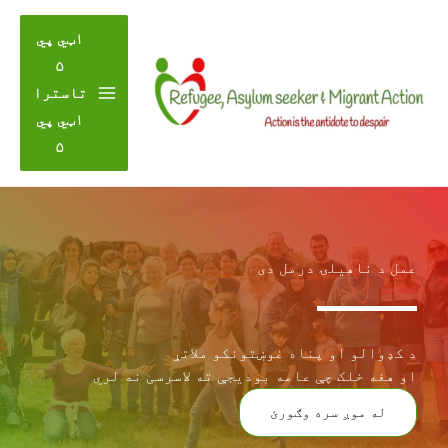
حتوا
ه
۱ټي پي
رشئ
۵
تاسترا
۱ټي پي
۵
عمل د ناهیلۍ درمل دی
د کډوالو او پناه غوښتونکو ملاتړ
او هغه خلک چې عامه بودیجې ته لاسرسی نه لري
له موږ سره وګورئ